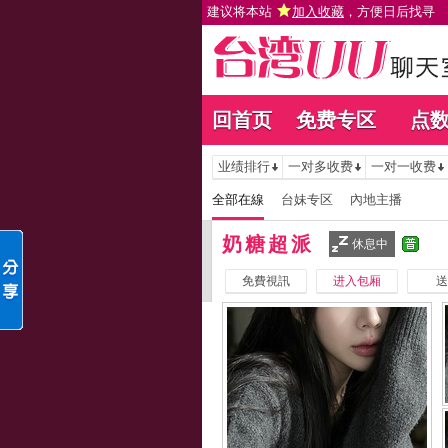
建议将本站
加入收藏
，方便日后找寻
回首页
免费专区
点
业绩排行
一对多收费
一对一收费
全部在線
台妹专区
內地主播
奶糖超派
休息中
免費視訊
进入包厢
送