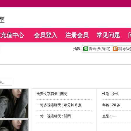
数充值中心
会员登入
注册会员
常见问题
指数
普通级(清纯)
辅导级(
礼
免费文字聊天 :
關閉
性别 : 女性
一对多视讯聊天 :
每分钟 8 点
年龄 : 20 岁
一对一视讯聊天 :
關閉
血型 : ----