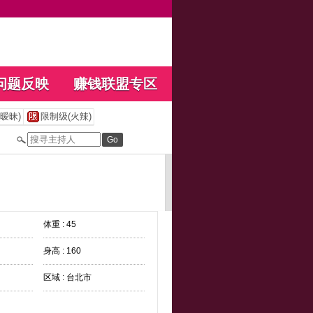
问题反映
赚钱联盟专区
暧昧)
限制级(火辣)
体重 : 45
身高 : 160
区域 : 台北市